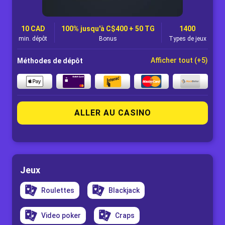
10 CAD
100% jusqu'à C$400 + 50 TG
1400
min. dépôt
Bonus
Types de jeux
Afficher tout (+5)
Méthodes de dépôt
ALLER AU CASINO
Jeux
Roulettes
Blackjack
Video poker
Craps