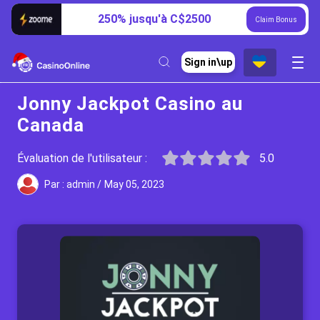
250% jusqu'à C$2500
Claim Bonus
Sign in\up
Jonny Jackpot Casino au
Canada
Évaluation de l'utilisateur :
5.0
Par :
admin
/
May 05, 2023