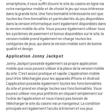
smartphone, il vous suffit d’ouvrir le site du casino en ligne via
votre navigateur mobile et de choisir le jeu qui vous intéresse
dans la grande liste. Une fonctionnalité intéressante est que
toutes les fonctionnalités et particularités du jeu disponibles
dans la version informatique sont également disponibles dans
la version mobile du site. Vous pouvez également utiliser tous
les systèmes de paiement et bonus disponibles sur le site, la
version mobile prend également en charge toutes les
catégories de jeux, qui dans la version mobile sont de bonne
qualité et design.
Application Jonny Jackpot
Jonny Jackpot possède également sa propre application
mobile que vous pouvez utiliser à la place de la version mobile
du site. C’est assez pratique et rapide. L’application mobile
peut être téléchargée pour les appareils iPhone et Android.
L’application possède également toutes les fonctionnalités
du site et prend en charge toutes ses fonctionnalités. Vous
pouvez utiliser vos jeux préférés en cliquant simplement sur
l’icône de l’application et vous n’avez pas besoin de
télécharger le site du casino via un navigateur. La condition
principale est également l’accès à Internet et vos jeux