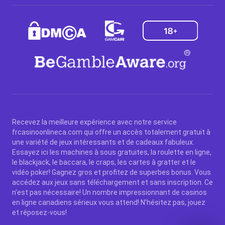
Recevez la meilleure expérience avec notre service
frcasinoonlineca.com qui offre un accès totalement gratuit à
une variété de jeux intéressants et de cadeaux fabuleux.
Essayez ici les machines à sous gratuites, la roulette en ligne,
le blackjack, le baccara, le craps, les cartes à gratter et le
vidéo poker! Gagnez gros et profitez de superbes bonus. Vous
accédez aux jeux sans téléchargement et sans inscription. Ce
n'est pas nécessaire! Un nombre impressionnant de casinos
en ligne canadiens sérieux vous attend! N’hésitez pas, jouez
et réposez-vous!