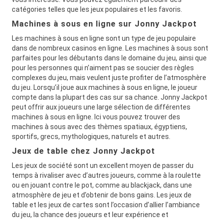
catégories telles que les jeux populaires et les favoris.
Machines à sous en ligne sur Jonny Jackpot
Les machines à sous en ligne sont un type de jeu populaire
dans de nombreux casinos en ligne. Les machines à sous sont
parfaites pour les débutants dans le domaine du jeu, ainsi que
pour les personnes qui n’aiment pas se soucier des règles
complexes du jeu, mais veulent juste profiter de l’atmosphère
du jeu. Lorsqu’il joue aux machines à sous en ligne, le joueur
compte dans la plupart des cas sur sa chance. Jonny Jackpot
peut offrir aux joueurs une large sélection de différentes
machines à sous en ligne. Ici vous pouvez trouver des
machines à sous avec des thèmes spatiaux, égyptiens,
sportifs, grecs, mythologiques, naturels et autres.
Jeux de table chez Jonny Jackpot
Les jeux de société sont un excellent moyen de passer du
temps à rivaliser avec d’autres joueurs, comme à la roulette
ou en jouant contre le pot, comme au blackjack, dans une
atmosphère de jeu et d’obtenir de bons gains. Les jeux de
table et les jeux de cartes sont l’occasion d’allier l’ambiance
du jeu, la chance des joueurs et leur expérience et