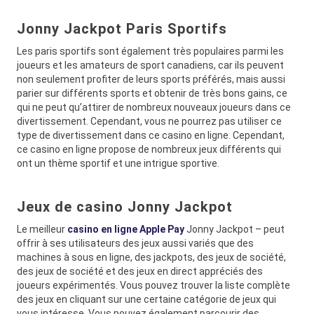
Jonny Jackpot Paris Sportifs
Les paris sportifs sont également très populaires parmi les
joueurs et les amateurs de sport canadiens, car ils peuvent
non seulement profiter de leurs sports préférés, mais aussi
parier sur différents sports et obtenir de très bons gains, ce
qui ne peut qu’attirer de nombreux nouveaux joueurs dans ce
divertissement. Cependant, vous ne pourrez pas utiliser ce
type de divertissement dans ce casino en ligne. Cependant,
ce casino en ligne propose de nombreux jeux différents qui
ont un thème sportif et une intrigue sportive.
Jeux de casino Jonny Jackpot
Le meilleur
casino en ligne Apple Pay
Jonny Jackpot – peut
offrir à ses utilisateurs des jeux aussi variés que des
machines à sous en ligne, des jackpots, des jeux de société,
des jeux de société et des jeux en direct appréciés des
joueurs expérimentés. Vous pouvez trouver la liste complète
des jeux en cliquant sur une certaine catégorie de jeux qui
vous intéresse. Vous pouvez également parcourir des